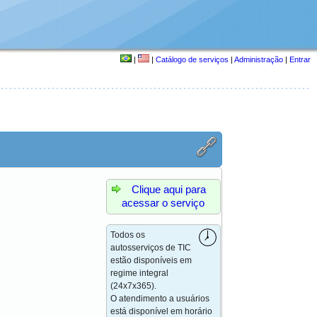
|
|
Catálogo de serviços
|
Administração
|
Entrar
Clique aqui para
acessar o serviço
Todos os
autosserviços de TIC
estão disponíveis em
regime integral
(24x7x365).
O atendimento a usuários
está disponível em horário