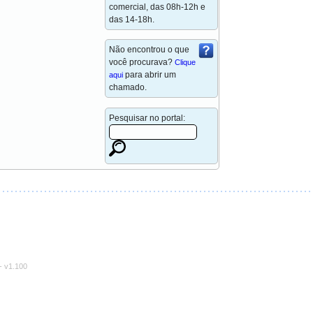
comercial, das 08h-12h e
das 14-18h.
Não encontrou o que
você procurava?
Clique
para abrir um
aqui
chamado.
Pesquisar no portal:
-
v1.100