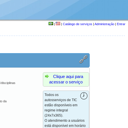
|
|
Catálogo de serviços
|
Administração
|
Entrar
Clique aqui para
acessar o serviço
/disciplinas
Todos os
autosserviços de TIC
to da
estão disponíveis em
regime integral
(24x7x365).
O atendimento a usuários
está disponível em horário