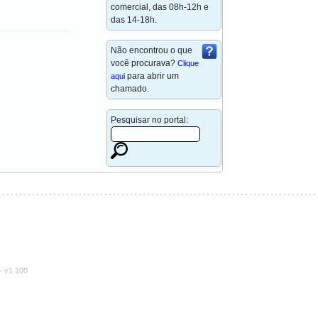
comercial, das 08h-12h e
das 14-18h.
Não encontrou o que
você procurava?
Clique
para abrir um
aqui
chamado.
Pesquisar no portal:
-
v1.100