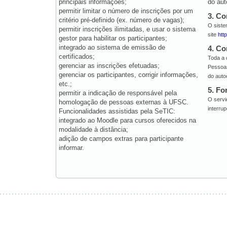
principais informações;
do aut
permitir limitar o número de inscrições por um
3. C
critério pré-definido (ex. número de vagas);
O siste
permitir inscrições ilimitadas, e usar o sistema
site
htt
gestor para habilitar os participantes;
integrado ao sistema de emissão de
4. Co
certificados;
Toda a 
gerenciar as inscrições efetuadas;
Pessoas
gerenciar os participantes, corrigir informações,
do auto
etc.;
5. Fo
permitir a indicação de responsável pela
O servi
homologação de pessoas externas à UFSC.
interru
Funcionalidades assistidas pela SeTIC:
integrado ao Moodle para cursos oferecidos na
modalidade à distância;
adição de campos extras para participante
informar.