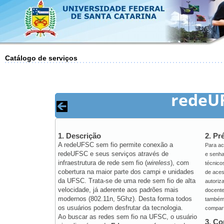
Catálogo de serviços
redeUF
1. Descrição
2. Pr
A redeUFSC sem fio permite conexão a
Para ac
redeUFSC e seus serviços através de
e senha
infraestrutura de rede sem fio (
wireless
), com
técnico
cobertura na maior parte dos campi e unidades
de aces
da UFSC. Trata-se de uma rede sem fio de alta
autoriz
velocidade, já aderente aos padrões mais
docente
modernos (802.11n, 5Ghz). Desta forma todos
também 
os usuários podem desfrutar da tecnologia.
compart
Ao buscar as redes sem fio na UFSC, o usuário
3. C