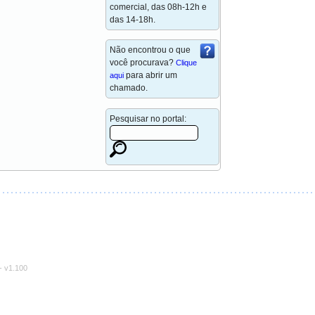
comercial, das 08h-12h e
das 14-18h.
Não encontrou o que
você procurava?
Clique
para abrir um
aqui
chamado.
Pesquisar no portal:
-
v1.100