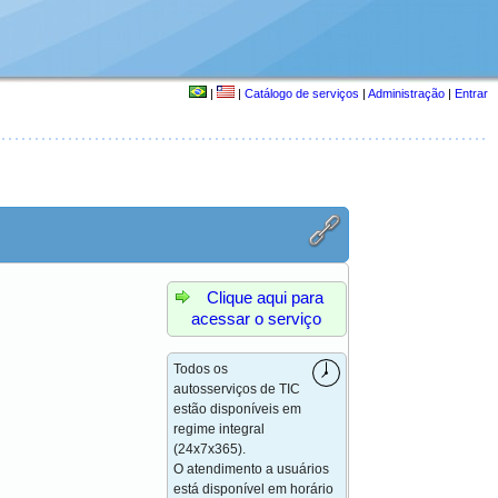
|
|
Catálogo de serviços
|
Administração
|
Entrar
Clique aqui para
acessar o serviço
Todos os
autosserviços de TIC
estão disponíveis em
regime integral
(24x7x365).
O atendimento a usuários
está disponível em horário