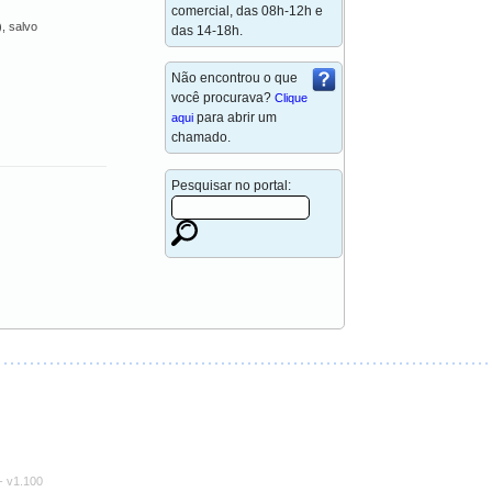
comercial, das 08h-12h e
), salvo
das 14-18h.
Não encontrou o que
você procurava?
Clique
para abrir um
aqui
chamado.
Pesquisar no portal:
-
v1.100