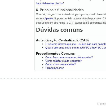
https://sistemas.ufsc.br/
6. Principais funcionalidades
O serviço segue o conceito de
single sign-on
, sendo basead
source
Apereo
. Suporte também a autenticação por token A3
possuir um em seu nome (o CPF da pessoa é conferido/vali
Dúvidas comuns
Autenticação Centralizada (CAS)
O sistema informa que meu usuário não está homol
Qual a diferença entre E-mail, idUFSC e idUFSC C
Procedimentos Comuns
Como faço para recuperar minha senha?
Como realizar o auto-cadastro?
Como troco minha senha?
Primeiro Acesso
© SeTIC