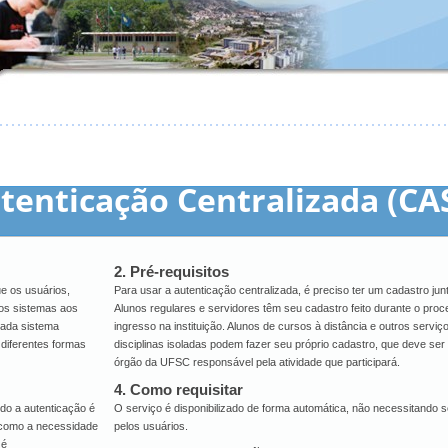
tenticação Centralizada (CA
2. Pré-requisitos
e os usuários,
Para usar a autenticação centralizada, é preciso ter um cadastro ju
os sistemas aos
Alunos regulares e servidores têm seu cadastro feito durante o pro
cada sistema
ingresso na instituição. Alunos de cursos à distância e outros servi
 diferentes formas
disciplinas isoladas podem fazer seu próprio cadastro, que deve ser 
órgão da UFSC responsável pela atividade que participará.
4. Como requisitar
ndo a autenticação é
O serviço é disponibilizado de forma automática, não necessitando s
 como a necessidade
pelos usuários.
 é