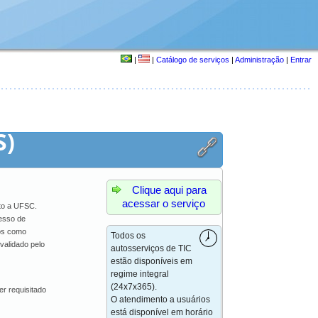
|
|
Catálogo de serviços
|
Administração
|
Entrar
S)
Clique aqui para
acessar o serviço
nto a UFSC.
cesso de
ços como
Todos os
validado pelo
autosserviços de TIC
estão disponíveis em
regime integral
(24x7x365).
er requisitado
O atendimento a usuários
está disponível em horário