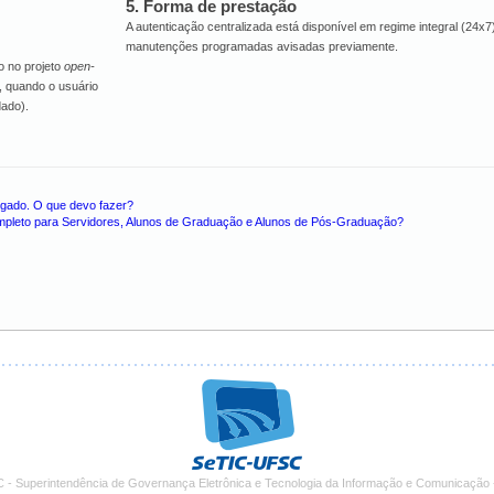
5. Forma de prestação
A autenticação centralizada está disponível em regime integral (24x7
manutenções programadas avisadas previamente.
o no projeto
open-
, quando o usuário
dado).
ogado. O que devo fazer?
ompleto para Servidores, Alunos de Graduação e Alunos de Pós-Graduação?
 - Superintendência de Governança Eletrônica e Tecnologia da Informação e Comunicação