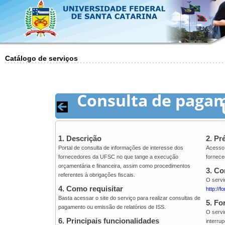
Catálogo de serviços
Consulta de pagam
1. Descrição
2. Pr
Portal de consulta de informações de interesse dos
Acesso 
fornecedores da UFSC no que tange a execução
fornece
orçamentária e financeira, assim como procedimentos
3. C
referentes à obrigações fiscais.
O servi
4. Como requisitar
http://f
Basta acessar o site do serviço para realizar consultas de
5. Fo
pagamento ou emissão de relatórios de ISS.
O servi
6. Principais funcionalidades
interru