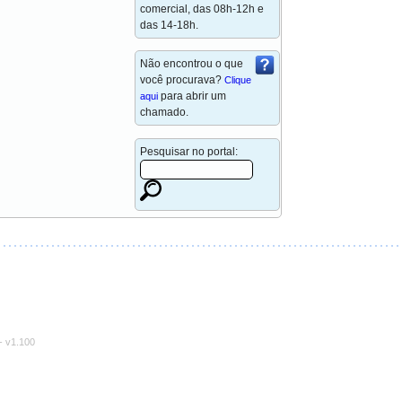
comercial, das 08h-12h e
das 14-18h.
Não encontrou o que
você procurava?
Clique
para abrir um
aqui
chamado.
Pesquisar no portal:
-
v1.100