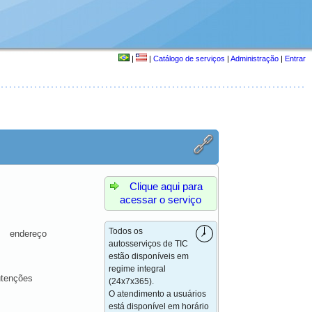
|
|
Catálogo de serviços
|
Administração
|
Entrar
Clique aqui para
acessar o serviço
Todos os
ndereço
autosserviços de TIC
estão disponíveis em
regime integral
utenções
(24x7x365).
O atendimento a usuários
está disponível em horário